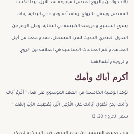
(الأب والابن والروح القدس) موجودة مند الأزل. يبدأ الكتاب
المقدس وينتهي بالزواج: زفاف آدم وحواء في البداية، زفاف
يسوع المسيح وعروسه الكنيسة في النهاية. وعلى الرغم من
التحول الفطري الحديث للفرد المستقل، فقد وضعنا من أجل
العلاقة، وأهم العلاقات الأساسية هي العلاقة بين الزوج
والزوجة وأطفالهما
أكرم أباك وأمك
تؤكد الوصية الخامسة في العهد الموسوي على هذا: ” أَكْرِمْ أَبَاكَ
وَأُمَّكَ لِكَيْ تَطُولَ أَيَّامُكَ عَلَى الأَرْضِ الَّتِي يُعْطِيكَ الرَّبُّ إِلهُكَ “،
سفر الخروج 20: 12
وفي تعليقه المستنير عن سفر الخروج، كتب الباحث والمفكر