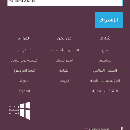
×
United States
الإشتراك
شارك
من نحن
الموارد
تبرّع
الحقائق التأسيسية
كورام ديو
مجتمعنا
استراتيجيتنا
كنيسة يوم الاثنين
المنتدى العالمي
القيادة
الأمة المزدهرة
المؤسسات التابعة
تاريخنا
الموراد
الشبكات المحلية
المدونة
(602) 386-4560