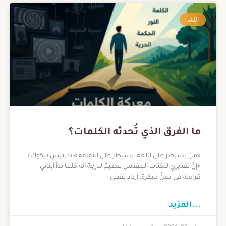
اللغة
ما الفرق الذي تُحدثه الكلمات؟
«من يسيطر على اللغة، يسيطر على الثقافة.» (دينيس بيكوك)
«إنّ تقديري للكتاب المقدس عظيمٌ لدرجة أنّه كلما بدأ أبنائي
قراءته في سنٍّ مبكرة، ازداد يقيني
...المزيد