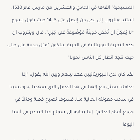
المسيحية” ألقاها في الحادي والعشرين من مارس عام 1630.
استند وينثروب إلى نص من إنجيل متى 5: 14 حيث يقول يسوع:
“لَا يُمْكِنُ أَنْ تُخْفَى مَدِينَةٌ مَوْضُوعَةٌ عَلَى جَبَلٍ”. قال وينثروب أن
هذه التجربة البيوريتانية في الحرية ستكون “مثل مدينة على جبل،
حيث تتجه أنظار كل الناس نحونا”
لقد كان لدى البيوريتانيين عهد بينهم وبين الله يقول: “إذا
تعاملنا بغش مع إلهنا في هذا العمل الذي تعهدنا به وتسببنا
في سحب معونته الحالية منا، فسوف نصبح قصة ومثلاً في
جميع أنحاء العالم”. إننا بحاجة إلى سماع هذا التحذير في أمتنا
اليوم!