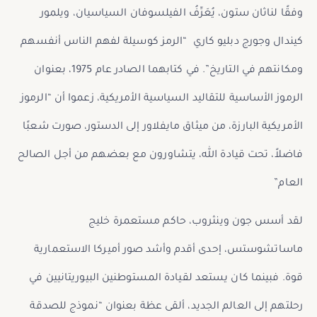
وفقًا لناثان ستون، يُعَرِّفُ الفيلسوفان السياسيان، ويلمور
كيندال وجورج دبليو كاري “الرمز كوسيلة لفهم الناس أنفسهم
ومكانتهم في التاريخ”. في كتابهما الصادر عام 1975، بعنوان
الرموز الأساسية للتقاليد السياسية الأمريكية، زعموا أن “الرموز
الأمريكية البارزة، من ميثاق مايفلاور إلى الدستور، صورت شعبًا
فاضلاً، تحت قيادة الله، يتشاورون مع بعضهم من أجل الصالح
العام”
لقد أسس جون وينثروب، حاكم مستعمرة خليج
ماساتشوستس، إحدى أقدم وأشد صور أميركا الاستعمارية
قوة. فبينما كان يستعد لقيادة المستوطنين البيوريتانيين في
رحلتهم إلى العالم الجديد، ألقى عظة بعنوان “نموذج للصدقة