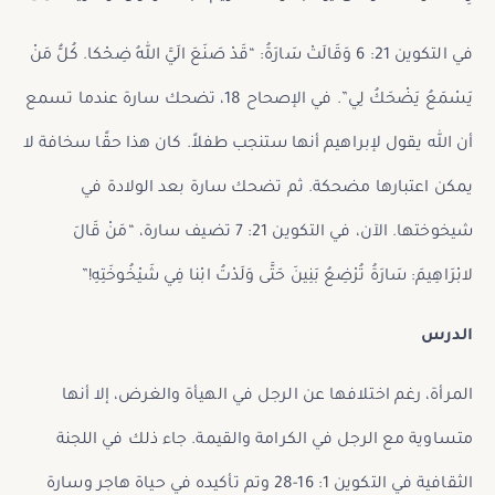
في التكوين 21: 6 وَقَالَتْ سَارَةُ: “قَدْ صَنَعَ الَيَّ اللهُ ضِحْكا. كُلُّ مَنْ
يَسْمَعُ يَضْحَكُ لِي”. في الإصحاح 18، تضحك سارة عندما تسمع
أن الله يقول لإبراهيم أنها ستنجب طفلاً. كان هذا حقًا سخافة لا
يمكن اعتبارها مضحكة. ثم تضحك سارة بعد الولادة في
شيخوختها. الآن، في التكوين 21: 7 تضيف سارة، “مَنْ قَالَ
لابْرَاهِيمَ: سَارَةُ تُرْضِعُ بَنِينَ حَتَّى وَلَدْتُ ابْنا فِي شَيْخُوخَتِهِ!”
الدرس
المرأة، رغم اختلافها عن الرجل في الهيأة والغرض، إلا أنها
متساوية مع الرجل في الكرامة والقيمة. جاء ذلك في اللجنة
الثقافية في التكوين 1: 16-28 وتم تأكيده في حياة هاجر وسارة