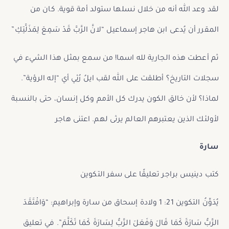
لقد وعد الله أنه من خلال نسلها ستولد أمة قوية. كان من
المقرر أن يُدعى ابن هاجر إسماعيل “لانَّ الرَّبَّ قَدْ سَمِعَ لِمَذَلَّتِكِ”
ثم أعطت هذه الجارية لله اسما! من سمع بمثل هذا الشيء في
سجلات التاريخ؟ أطلقت على الله لقب ايلُ رُئِي أي “إله الرؤية”.
لماذا؟ لأن خالق الكون يدرك كل الأمم وكل إنسان، حتى بالنسبة
لأولئك الذين يعتبرهم العالم يرثى لهم. اعتنى هاجر
سارة
كتب دينيس براجر تعليقًا على سفر التكوين
يُدَوِّنُ التكوين 21: 1 ولادة إسحاق من سارة وإبراهيم: “وَافْتَقَدَ
الرَّبُّ سَارَةَ كَمَا قَالَ وَفَعَلَ الرَّبُّ لِسَارَةَ كَمَا تَكَلَّمَ”. في تعليق