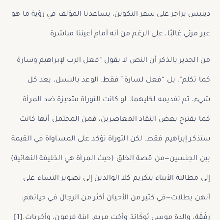
دينيس براجر على سفر التكوين، يساعدنا المؤلف في رؤية ما هو
غير مرئي غالبًا، على الرغم من أنه أمام أعيننا مباشرة
من الجدير بالذكر أن النص لا يقول “فعل الرب لإبراهيم وسارة
كما تكلم”، بل “فعل لسارة” فقط. الوعد بالنسل، بعد كل
شيء، تم تقديمه لكليهما. لو كانت التوراة متحيزة ضد المرأة
كما يقترح بعض النقاد المعاصرين، فمن المحتمل أنها كانت
ستذكر إبراهيم فقط. لكن التوراة تؤكد على المساواة في القيمة
بين الجنسين—من قصة الخلق (حيث المرأة هي الخليقة النهائية)
إلى مطالبة الأبناء بتكريم كلا الوالدين إلى تصوير النساء على
أنهن بطلات—في كثير من الأحيان أكثر من الرجال في حياتهم:
رِفْقَة، والدة موسى يُوكَابَدَ وأخت مريم، ابنة فرعون، وأخريات.[1]