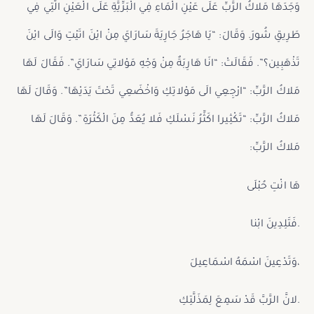
وَجَدَهَا مَلاكُ الرَّبِّ عَلَى عَيْنِ الْمَاءِ فِي الْبَرِّيَّةِ عَلَى الْعَيْنِ الَّتِي فِي
طَرِيقِ شُورَ. وَقَالَ: “يَا هَاجَرُ جَارِيَةَ سَارَايَ مِنْ ايْنَ اتَيْتِ وَالَى ايْنَ
تَذْهَبِين؟”. فَقَالَتْ: “انَا هَارِبَةٌ مِنْ وَجْهِ مَوْلاتِي سَارَايَ”. فَقَالَ لَهَا
مَلاكُ الرَّبِّ: “ارْجِعِي الَى مَوْلاتِكِ وَاخْضَعِي تَحْتَ يَدَيْهَا”. وَقَالَ لَهَا
مَلاكُ الرَّبِّ: “تَكْثِيرا اكَثِّرُ نَسْلَكِ فَلا يُعَدُّ مِنَ الْكَثْرَةِ”. وَقَالَ لَهَا
مَلاكُ الرَّبِّ:
هَا انْتِ حُبْلَى
.فَتَلِدِينَ ابْنا
،وَتَدْعِينَ اسْمَهُ اسْمَاعِيلَ
.لانَّ الرَّبَّ قَدْ سَمِعَ لِمَذَلَّتِكِ