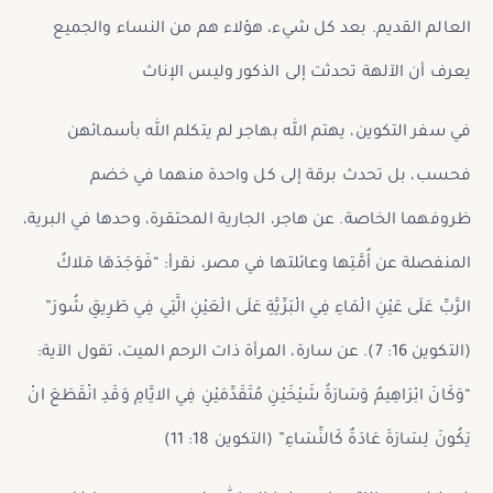
العالم القديم. بعد كل شيء، هؤلاء هم من النساء والجميع
يعرف أن الآلهة تحدثت إلى الذكور وليس الإناث
في سفر التكوين، يهتم الله بهاجر لم يتكلم الله بأسمائهن
فحسب، بل تحدث برقة إلى كل واحدة منهما في خضم
ظروفهما الخاصة. عن هاجر، الجارية المحتقرة، وحدها في البرية،
المنفصلة عن أُمَّتِها وعائلتها في مصر، نقرأ: “فَوَجَدَهَا مَلاكُ
الرَّبِّ عَلَى عَيْنِ الْمَاءِ فِي الْبَرِّيَّةِ عَلَى الْعَيْنِ الَّتِي فِي طَرِيقِ شُورَ”
(التكوين 16: 7). عن سارة، المرأة ذات الرحم الميت، تقول الآية:
“وَكَانَ ابْرَاهِيمُ وَسَارَةُ شَيْخَيْنِ مُتَقَدِّمَيْنِ فِي الايَّامِ وَقَدِ انْقَطَعَ انْ
يَكُونَ لِسَارَةَ عَادَةٌ كَالنِّسَاءِ” (التكوين 18: 11)