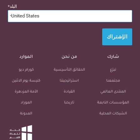
البلد
×
United States
الإشتراك
شارك
من نحن
الموارد
تبرّع
الحقائق التأسيسية
كورام ديو
مجتمعنا
استراتيجيتنا
كنيسة يوم الاثنين
المنتدى العالمي
القيادة
الأمة المزدهرة
المؤسسات التابعة
تاريخنا
الموراد
الشبكات المحلية
المدونة