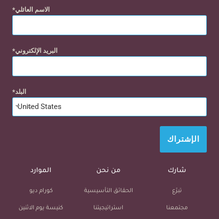
الاسم العائلي
البريد الإلكتروني
البلد
×
United States
الإشتراك
شارك
من نحن
الموارد
تبرّع
الحقائق التأسيسية
كورام ديو
مجتمعنا
استراتيجيتنا
كنيسة يوم الاثنين